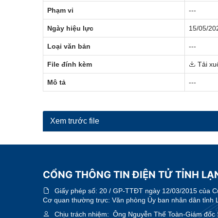
Phạm vi
---
Ngày hiệu lực
15/05/20
Loại văn bản
---
File đính kèm
Tải xu
Mô tả
---
Xem trước file
CỔNG THÔNG TIN ĐIỆN TỬ TỈNH LẠN
Giấy phép số:
20 / GP-TTĐT ngày 12/03/2015 của Cục
Cơ quan thường trực: Văn phòng Ủy ban nhân dân tỉnh 
Chịu trách nhiệm:
Ông Nguyễn Thế Toàn-Giám đốc 