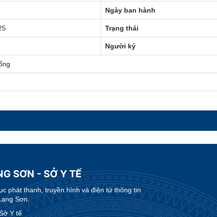
Ngày ban hành
25
Trạng thái
Người ký
ống
G SƠN - SỞ Y TẾ
 phát thanh, truyền hình và điện tử thông tin
Lạng Sơn.
Sở Y tế