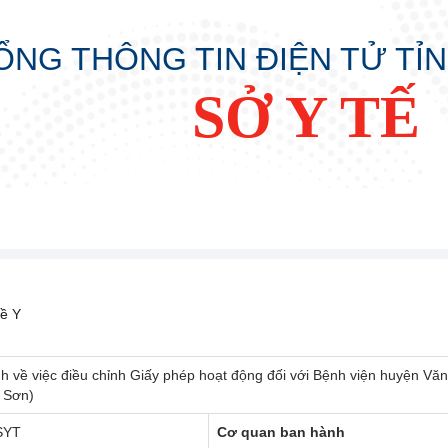
ỔNG THÔNG TIN ĐIỆN TỬ TỈ
SỞ Y TẾ
ề Y
nh về việc điều chỉnh Giấy phép hoạt động đối với Bệnh viện huyện V
g Sơn)
SYT
Cơ quan ban hành