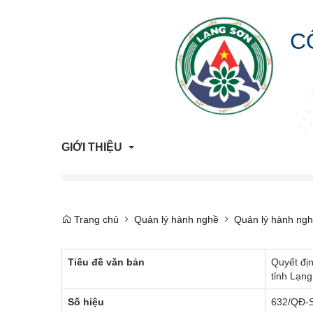
C
GIỚI THIỆU
Giới Thiệu Chung
Trang chủ
Quản lý hành nghề
Quản lý hành ngh
Cơ Cấu Tổ Chức
Tiêu đề văn bản
Quyết đị
Liên hệ
tỉnh Lạn
Lịch sử hình thành
Số hiệu
632/QĐ-