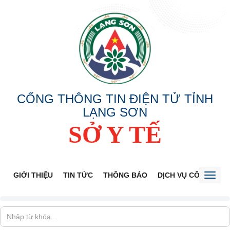
CỔNG THÔNG TIN ĐIỆN TỬ TỈNH
LẠNG SƠN
SỞ Y TẾ
GIỚI THIỆU
TIN TỨC
THÔNG BÁO
DỊCH VỤ CÔNG
V
Toggl
naviga