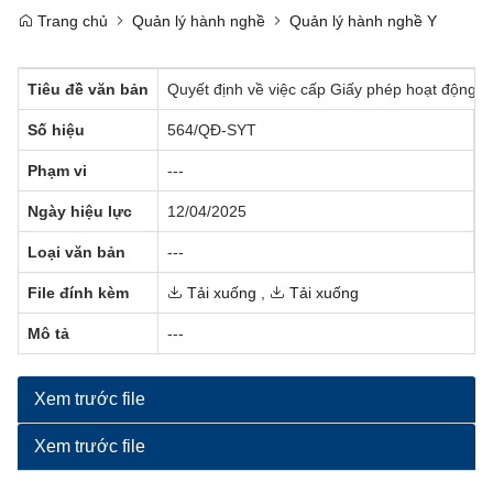
Trang chủ
Quản lý hành nghề
Quản lý hành nghề Y
Tiêu đề văn bản
Quyết định về việc cấp Giấy phép hoạt động
Số hiệu
564/QĐ-SYT
C
Phạm vi
---
N
Ngày hiệu lực
12/04/2025
T
Loại văn bản
---
N
File đính kèm
Tải xuống
,
Tải xuống
Mô tả
---
Xem trước file
Xem trước file