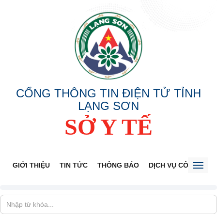
CỔNG THÔNG TIN ĐIỆN TỬ TỈNH
LẠNG SƠN
SỞ Y TẾ
GIỚI THIỆU
TIN TỨC
THÔNG BÁO
DỊCH VỤ CÔNG
V
Toggl
naviga