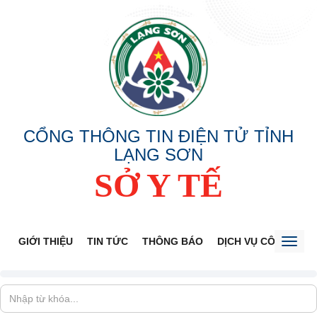
CỔNG THÔNG TIN ĐIỆN TỬ TỈNH
LẠNG SƠN
SỞ Y TẾ
GIỚI THIỆU
TIN TỨC
THÔNG BÁO
DỊCH VỤ CÔNG
V
Toggl
naviga