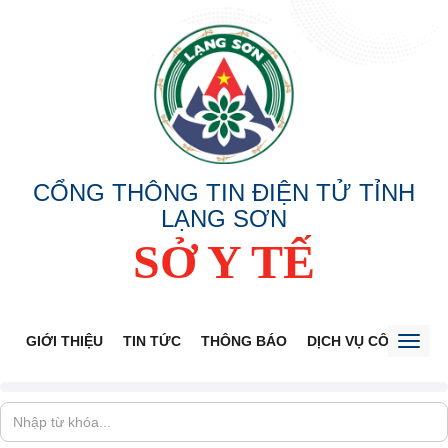
CỔNG THÔNG TIN ĐIỆN TỬ TỈNH
LẠNG SƠN
SỞ Y TẾ
GIỚI THIỆU
TIN TỨC
THÔNG BÁO
DỊCH VỤ CÔNG
V
Toggl
naviga