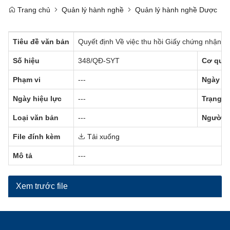
Trang chủ
Quản lý hành nghề
Quản lý hành nghề Dược
Tiêu đề văn bản
Quyết định Về việc thu hồi Giấy chứng nhận đ
Số hiệu
348/QĐ-SYT
Cơ qua
Phạm vi
---
Ngày b
Ngày hiệu lực
---
Trạng t
Loại văn bản
---
Người 
File đính kèm
Tải xuống
Mô tả
---
Xem trước file