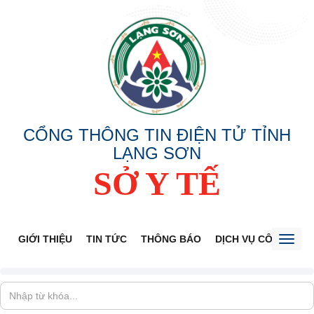
CỔNG THÔNG TIN ĐIỆN TỬ TỈNH
LẠNG SƠN
SỞ Y TẾ
GIỚI THIỆU
TIN TỨC
THÔNG BÁO
DỊCH VỤ CÔNG
V
Toggl
naviga