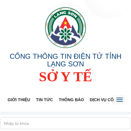
CỔNG THÔNG TIN ĐIỆN TỬ TỈNH
LẠNG SƠN
SỞ Y TẾ
GIỚI THIỆU
TIN TỨC
THÔNG BÁO
DỊCH VỤ CÔNG
V
Toggl
naviga