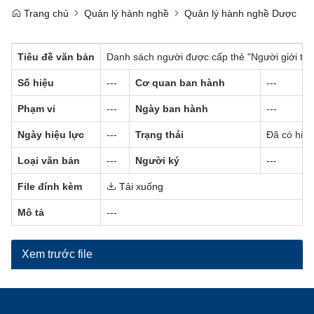
Trang chủ
Quản lý hành nghề
Quản lý hành nghề Dược
Tiêu đề văn bản
Danh sách người được cấp thẻ "Người giới thi
Số hiệu
---
Cơ quan ban hành
---
Phạm vi
---
Ngày ban hành
---
Ngày hiệu lực
---
Trạng thái
Đã có hiệu
Loại văn bản
---
Người ký
---
File đính kèm
Tải xuống
Mô tả
---
Xem trước file