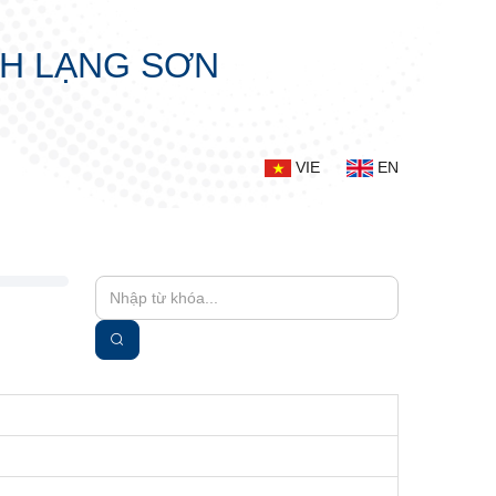
NH LẠNG SƠN
VIE
EN