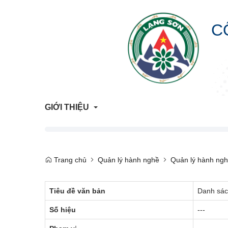
C
GIỚI THIỆU
Giới Thiệu Chung
Trang chủ
Quản lý hành nghề
Quản lý hành ng
Cơ Cấu Tổ Chức
Tiêu đề văn bản
Danh sách
Liên hệ
Số hiệu
---
Lịch sử hình thành