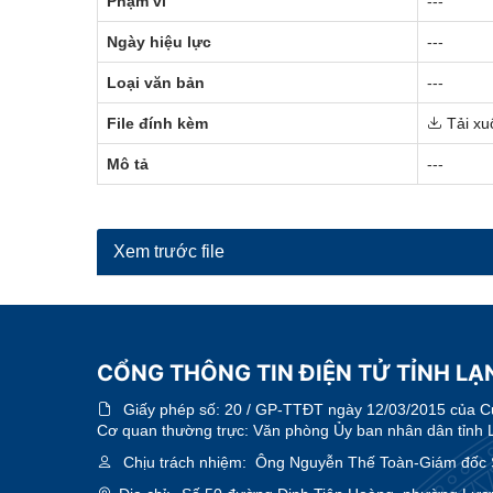
Phạm vi
---
Ngày hiệu lực
---
Loại văn bản
---
File đính kèm
Tải xu
Mô tả
---
Xem trước file
CỔNG THÔNG TIN ĐIỆN TỬ TỈNH LẠN
Giấy phép số:
20 / GP-TTĐT ngày 12/03/2015 của Cục
Cơ quan thường trực: Văn phòng Ủy ban nhân dân tỉnh 
Chịu trách nhiệm:
Ông Nguyễn Thế Toàn-Giám đốc 