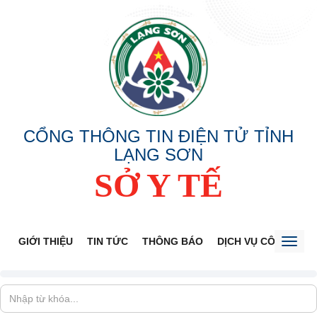
CỔNG THÔNG TIN ĐIỆN TỬ TỈNH
LẠNG SƠN
SỞ Y TẾ
GIỚI THIỆU
TIN TỨC
THÔNG BÁO
DỊCH VỤ CÔNG
V
Toggl
naviga