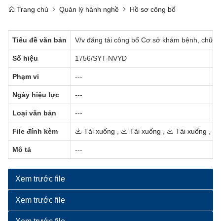
Trang chủ
Quản lý hành nghề
Hồ sơ công bố
Tiêu đề văn bản
V/v đăng tải công bố Cơ sở khám bệnh, chữa 
Số hiệu
1756/SYT-NVYD
C
Phạm vi
---
N
Ngày hiệu lực
---
Tr
Loại văn bản
---
N
File đính kèm
Tải xuống
,
Tải xuống
,
Tải xuống
,
Mô tả
---
Xem trước file
Xem trước file