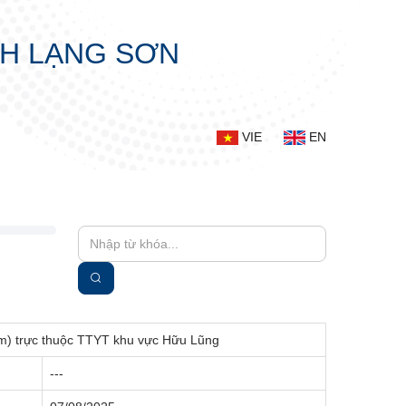
NH LẠNG SƠN
VIE
EN
rạm) trực thuộc TTYT khu vực Hữu Lũng
---