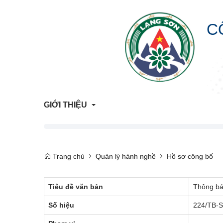
C
GIỚI THIỆU
Giới Thiệu Chung
Trang chủ
Quản lý hành nghề
Hồ sơ công bố
Cơ Cấu Tổ Chức
Tiêu đề văn bản
Thông bá
Liên hệ
Số hiệu
224/TB-
Lịch sử hình thành