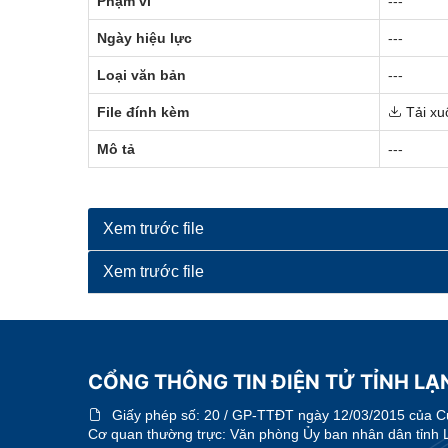
Phạm vi
---
Ngày hiệu lực
---
Loại văn bản
---
File đính kèm
Tải xu
Mô tả
---
Xem trước file
Xem trước file
CỔNG THÔNG TIN ĐIỆN TỬ TỈNH LẠN
Giấy phép số:
20 / GP-TTĐT ngày 12/03/2015 của Cục
Cơ quan thường trực: Văn phòng Ủy ban nhân dân tỉnh 