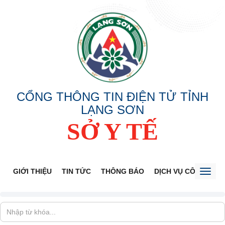
CỔNG THÔNG TIN ĐIỆN TỬ TỈNH
LẠNG SƠN
SỞ Y TẾ
GIỚI THIỆU
TIN TỨC
THÔNG BÁO
DỊCH VỤ CÔNG
V
Toggl
naviga