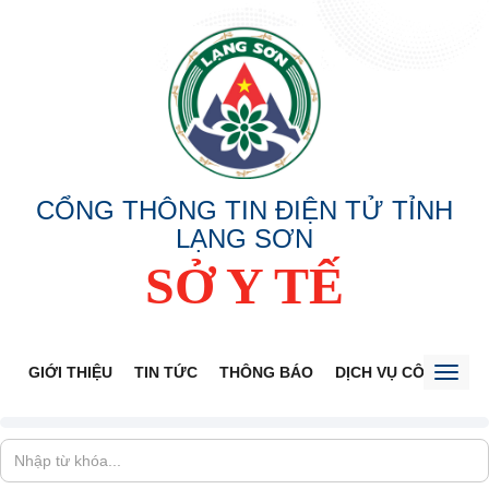
CỔNG THÔNG TIN ĐIỆN TỬ TỈNH
LẠNG SƠN
SỞ Y TẾ
GIỚI THIỆU
TIN TỨC
THÔNG BÁO
DỊCH VỤ CÔNG
V
Toggl
naviga