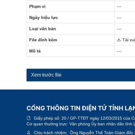
Phạm vi
---
Ngày hiệu lực
---
Loại văn bản
---
File đính kèm
Tải xu
Mô tả
---
Xem trước file
CỔNG THÔNG TIN ĐIỆN TỬ TỈNH LẠN
Giấy phép số:
20 / GP-TTĐT ngày 12/03/2015 của Cục
Cơ quan thường trực: Văn phòng Ủy ban nhân dân tỉnh 
Chịu trách nhiệm:
Ông Nguyễn Thế Toàn-Giám đốc 