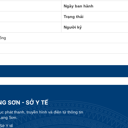
Ngày ban hành
Trạng thái
Người ký
ống
G SƠN - SỞ Y TẾ
 phát thanh, truyền hình và điện tử thông tin
Lạng Sơn.
Sở Y tế