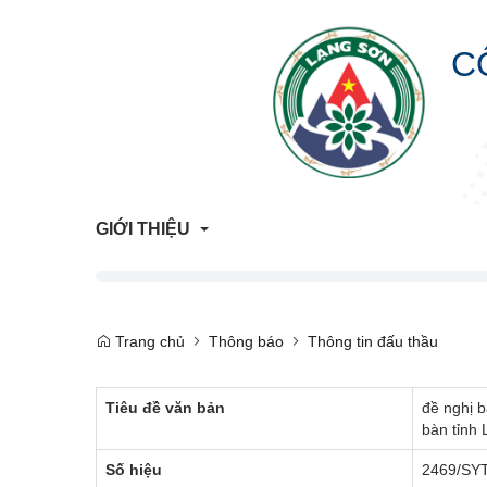
C
GIỚI THIỆU
Giới Thiệu Chung
Trang chủ
Thông báo
Thông tin đấu thầu
Cơ Cấu Tổ Chức
Tiêu đề văn bản
đề nghị b
Liên hệ
bàn tỉnh
Lịch sử hình thành
Số hiệu
2469/SY