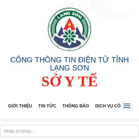
CỔNG THÔNG TIN ĐIỆN TỬ TỈNH
LẠNG SƠN
SỞ Y TẾ
GIỚI THIỆU
TIN TỨC
THÔNG BÁO
DỊCH VỤ CÔNG
V
Toggl
naviga