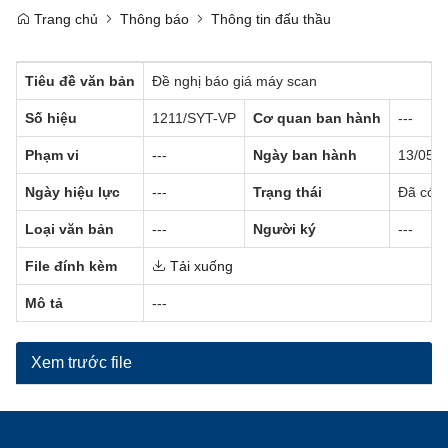
Trang chủ
Thông báo
Thông tin đấu thầu
Tiêu đề văn bản
Đề nghị báo giá máy scan
Số hiệu
1211/SYT-VP
Cơ quan ban hành
---
Phạm vi
---
Ngày ban hành
13/05/
Ngày hiệu lực
---
Trạng thái
Đã có h
Loại văn bản
---
Người ký
---
File đính kèm
Tải xuống
Mô tả
---
Xem trước file