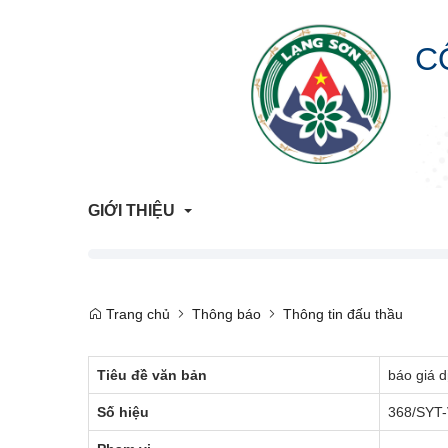
C
GIỚI THIỆU
Giới Thiệu Chung
Trang chủ
Thông báo
Thông tin đấu thầu
Cơ Cấu Tổ Chức
Tiêu đề văn bản
báo giá 
Liên hệ
Số hiệu
368/SYT
Lịch sử hình thành