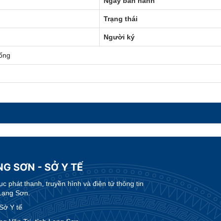
Ngày ban hành
Trạng thái
Người ký
ống
G SƠN - SỞ Y TẾ
 phát thanh, truyền hình và điện tử thông tin
Lạng Sơn.
Sở Y tế