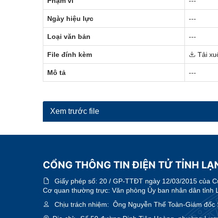
Phạm vi
---
Ngày hiệu lực
---
Loại văn bản
---
File đính kèm
Tải xu
Mô tả
---
Xem trước file
CỔNG THÔNG TIN ĐIỆN TỬ TỈNH LẠN
Giấy phép số:
20 / GP-TTĐT ngày 12/03/2015 của Cục
Cơ quan thường trực: Văn phòng Ủy ban nhân dân tỉnh 
Chịu trách nhiệm:
Ông Nguyễn Thế Toàn-Giám đốc 