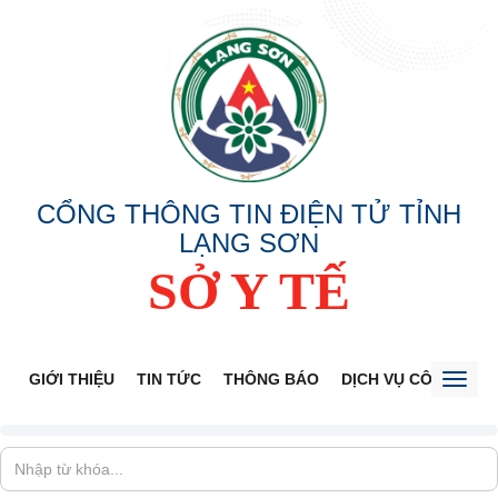
CỔNG THÔNG TIN ĐIỆN TỬ TỈNH
LẠNG SƠN
SỞ Y TẾ
GIỚI THIỆU
TIN TỨC
THÔNG BÁO
DỊCH VỤ CÔNG
V
Toggl
naviga