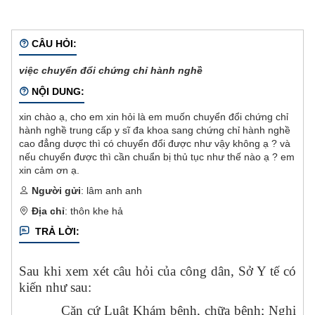
CÂU HỎI:
việc chuyển đổi chứng chỉ hành nghề
NỘI DUNG:
xin chào ạ, cho em xin hỏi là em muốn chuyển đổi chứng chỉ
hành nghề trung cấp y sĩ đa khoa sang chứng chỉ hành nghề
cao đẳng dược thì có chuyển đổi được như vậy không ạ ? và
nếu chuyển được thì cần chuẩn bị thủ tục như thế nào ạ ? em
xin cảm ơn ạ.
Người gửi
: lâm anh anh
Địa chỉ
: thôn khe hả
TRẢ LỜI:
Sau khi xem xét câu hỏi của công dân, Sở Y tế có
kiến như sau:
Căn cứ Luật Khám bệnh, chữa bệnh; Nghị