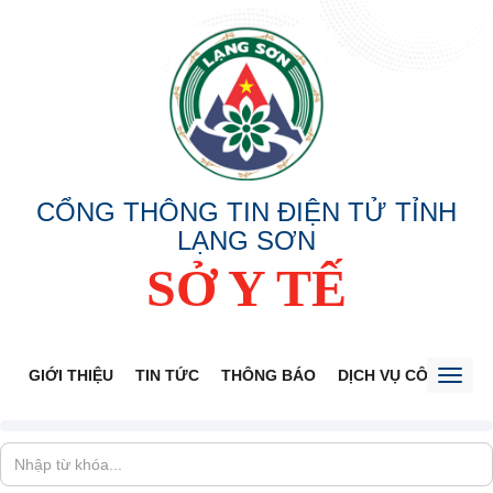
CỔNG THÔNG TIN ĐIỆN TỬ TỈNH
LẠNG SƠN
SỞ Y TẾ
GIỚI THIỆU
TIN TỨC
THÔNG BÁO
DỊCH VỤ CÔNG
V
Toggl
naviga