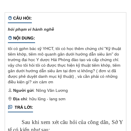
CÂU HỎI:
hỏi phạm vi hành nghề
NỘI DUNG:
tôi có gphn bác sỹ YHCT, tôi có học thêm chứng chỉ "Kỹ thuật
tiêm khớp, tiêm mô quanh gân dưới hướng dẫn siêu âm" do
trường đại học Y dược Hải Phòng đào tạo và cấp chứng chỉ.
vậy cho tôi hỏi tôi có được thực hiện kỹ thuật tiêm khớp, tiêm
gân dưới hướng dẫn siêu âm tại đơn vị không? ( đơn vị đã
được phê duyệt danh mục kỹ thuật) , và cần phải có những
điều kiện gì? xin cảm ơn
Người gửi
: Nông Văn Lương
Địa chỉ
: hữu lũng - lạng sơn
TRẢ LỜI:
Sau khi xem xét câu hỏi của công dân, Sở Y
tế có kiến như sau: