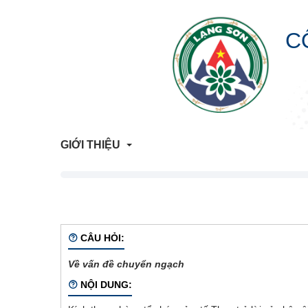
C
GIỚI THIỆU
Giới Thiệu Chung
Cơ Cấu Tổ Chức
CÂU HỎI:
Về vấn đề chuyển ngạch
Liên hệ
NỘI DUNG:
Lịch sử hình thành