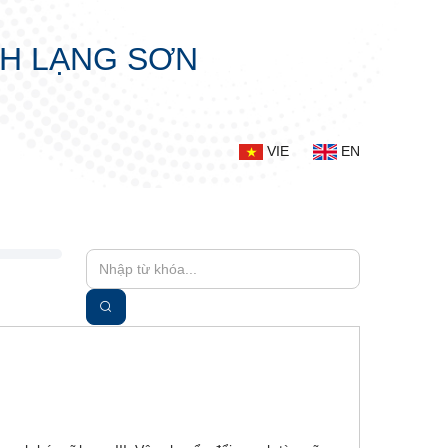
NH LẠNG SƠN
VIE
EN