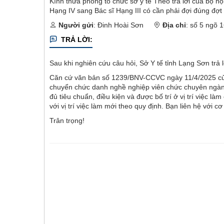
Kính thưa phòng tổ chức sở y tế Theo trả lời của bộ nội
Hạng IV sang Bác sĩ Hạng III có cần phải đợi đúng đợ
Người gửi
: Đinh Hoài Sơn
Địa chỉ
: số 5 ngõ
TRẢ LỜI:
Sau khi nghiên cứu câu hỏi, Sở Y tế tỉnh Lạng Sơn trả 
Căn cứ văn bản số 1239/BNV-CCVC ngày 11/4/2025 của 
chuyển chức danh nghề nghiệp viên chức chuyên ngành
đủ tiêu chuẩn, điều kiện và được bố trí ở vị trí việc
với vị trí việc làm mới theo quy định. Bạn liên hệ vớ
Trân trọng!