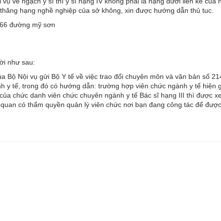
 vụ về ngạch y sĩ thì y sĩ hạng IV không phải là hạng dưới liền kề của 
t thăng hạng nghề nghiệp của sở không, xin được hướng dẫn thủ tuc.
 166 đường mỹ sơn
lời như sau:
Bộ Nội vụ gửi Bộ Y tế về việc trao đổi chuyên môn và văn bản số 21
 y tế, trong đó có hướng dẫn: trường hợp viên chức ngành y tế hiện 
 làm của chức danh viên chức chuyên ngành y tế Bác sĩ hạng III thì đư
i cơ quan có thẩm quyền quản lý viên chức nơi bạn đang công tác để đư