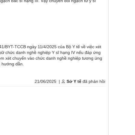
ngạch bác sĩ hạng III. Vậy chuyển đổi ngạch từ y sĩ
41/BYT-TCCB ngày 11/4/2025 của Bộ Y tế về việc xét
giữ chức danh nghề nghiệp Y sĩ hạng IV nếu đáp ứng
ợc xem xét chuyển vào chức danh nghề nghiệp tương ứng
ợc hướng dẫn.
21/06/2025 |
Sở Y tế
đã phản hồi