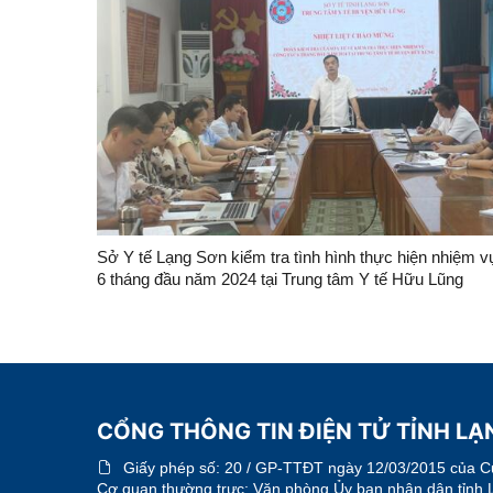
Sở Y tế Lạng Sơn kiểm tra tình hình thực hiện nhiệm v
6 tháng đầu năm 2024 tại Trung tâm Y tế Hữu Lũng
CỔNG THÔNG TIN ĐIỆN TỬ TỈNH LẠN
Giấy phép số:
20 / GP-TTĐT ngày 12/03/2015 của Cục
Cơ quan thường trực: Văn phòng Ủy ban nhân dân tỉnh 