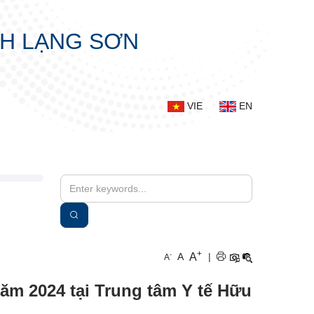
NH LẠNG SƠN
VIE
EN
+
A
-
A
|
A
năm 2024 tại Trung tâm Y tế Hữu