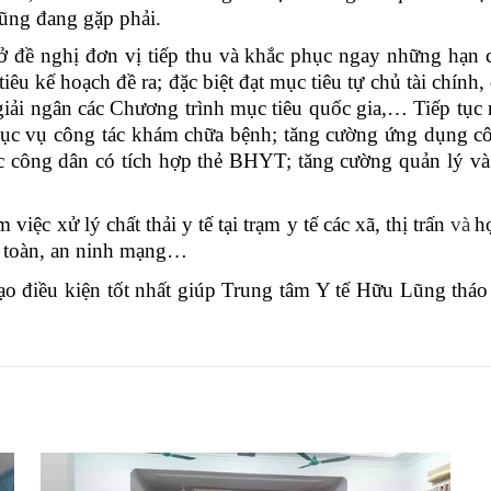
ng đang gặp phải.
đề nghị đơn vị tiếp thu và khắc phục ngay những hạn chế 
êu kế hoạch đề ra; đặc biệt đạt mục tiêu tự chủ tài chính
 giải ngân các Chương trình mục tiêu quốc gia,… Tiếp tục
phục vụ công tác khám chữa bệnh; tăng cường ứng dụng c
 công dân có tích hợp thẻ BHYT; tăng cường quản lý và 
iệc xử lý chất thải y tế tại trạm y tế các xã, thị trấn
và
hợ
an toàn, an ninh mạng…
, tạo điều kiện tốt nhất giúp Trung tâm Y tế Hữu Lũng th