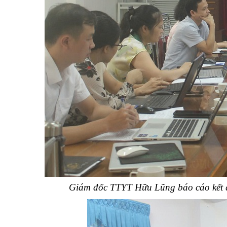
Giám đốc TTYT Hữu Lũng báo cáo kết q