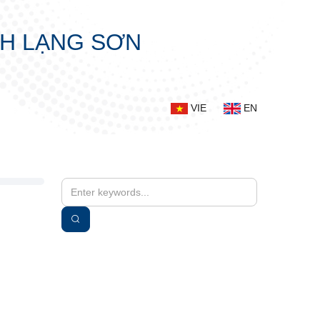
NH LẠNG SƠN
VIE
EN