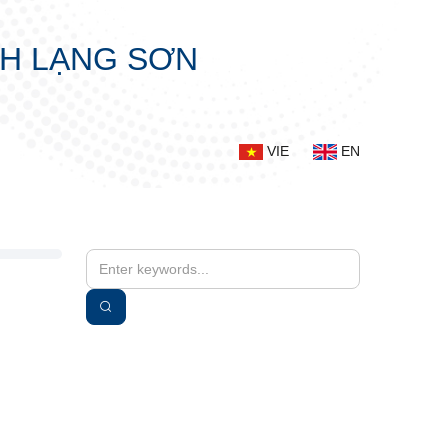
NH LẠNG SƠN
VIE
EN