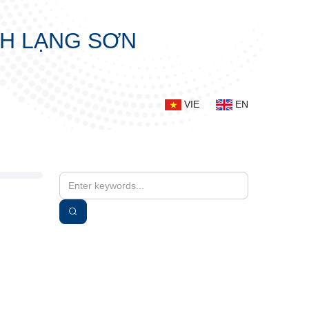
NH LẠNG SƠN
VIE
EN