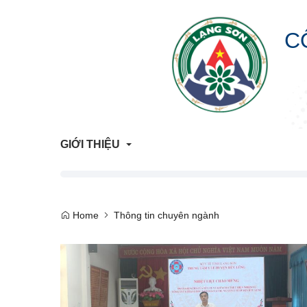
C
GIỚI THIỆU
Giới Thiệu Chung
Home
Thông tin chuyên ngành
Cơ Cấu Tổ Chức
Liên hệ
Lịch sử hình thành