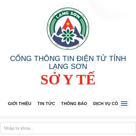
CỔNG THÔNG TIN ĐIỆN TỬ TỈNH
LẠNG SƠN
SỞ Y TẾ
GIỚI THIỆU
TIN TỨC
THÔNG BÁO
DỊCH VỤ CÔNG
V
Toggl
naviga