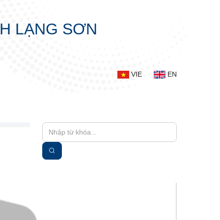
NH LẠNG SƠN
VIE
EN