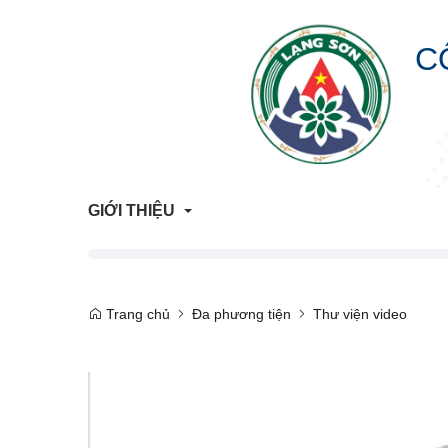
C
GIỚI THIỆU
Giới Thiệu Chung
Trang chủ
Đa phương tiện
Thư viện video
Cơ Cấu Tổ Chức
Liên hệ
Lịch sử hình thành