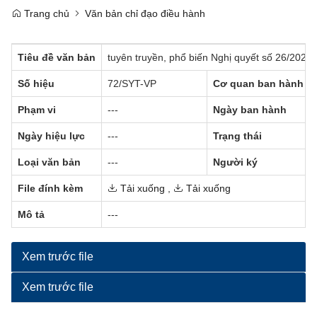
Trang chủ
Văn bản chỉ đạo điều hành
Tiêu đề văn bản
tuyên truyền, phổ biến Nghị quyết số 26/20
Số hiệu
72/SYT-VP
Cơ quan ban hành
Phạm vi
---
Ngày ban hành
Ngày hiệu lực
---
Trạng thái
Loại văn bản
---
Người ký
File đính kèm
Tải xuống
,
Tải xuống
Mô tả
---
Xem trước file
Xem trước file