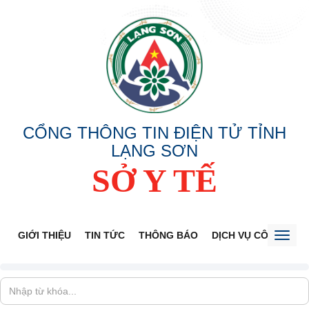
CỔNG THÔNG TIN ĐIỆN TỬ TỈNH
LẠNG SƠN
SỞ Y TẾ
GIỚI THIỆU
TIN TỨC
THÔNG BÁO
DỊCH VỤ CÔNG
V
Toggl
naviga