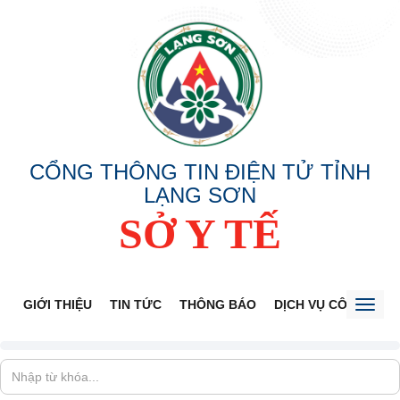
CỔNG THÔNG TIN ĐIỆN TỬ TỈNH
LẠNG SƠN
SỞ Y TẾ
GIỚI THIỆU
TIN TỨC
THÔNG BÁO
DỊCH VỤ CÔNG
V
Toggl
naviga