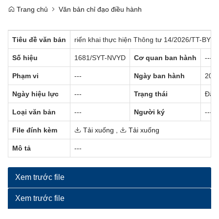
Trang chủ
Văn bản chỉ đạo điều hành
Tiêu đề văn bản
riển khai thực hiện Thông tư 14/2026/TT-BYT
Số hiệu
1681/SYT-NVYD
Cơ quan ban hành
---
Phạm vi
---
Ngày ban hành
20/0
Ngày hiệu lực
---
Trạng thái
Đã c
Loại văn bản
---
Người ký
---
File đính kèm
Tải xuống
,
Tải xuống
Mô tả
---
Xem trước file
Xem trước file