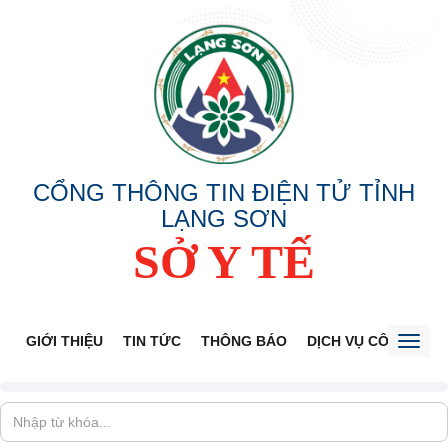
CỔNG THÔNG TIN ĐIỆN TỬ TỈNH
LẠNG SƠN
SỞ Y TẾ
GIỚI THIỆU
TIN TỨC
THÔNG BÁO
DỊCH VỤ CÔNG
V
Toggl
naviga