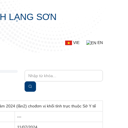
NH LẠNG SƠN
VIE
EN
m 2024 (lần2) chođơn vị khối tỉnh trực thuộc Sở Y tế
---
11/07/2024