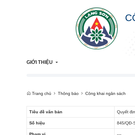
C
GIỚI THIỆU
Giới Thiệu Chung
Trang chủ
Thông báo
Công khai ngân sách
Cơ Cấu Tổ Chức
Tiêu đề văn bản
Quyết địn
Liên hệ
Số hiệu
845/QĐ-
Lịch sử hình thành
Phạm vi
---