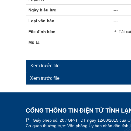
Ngày hiệu lực
---
Loại văn bản
---
File đính kèm
Tải xu
Mô tả
---
Xem trước file
Xem trước file
CỔNG THÔNG TIN ĐIỆN TỬ TỈNH LẠN
Giấy phép số:
20 / GP-TTĐT ngày 12/03/2015 của Cục
Cơ quan thường trực: Văn phòng Ủy ban nhân dân tỉnh 