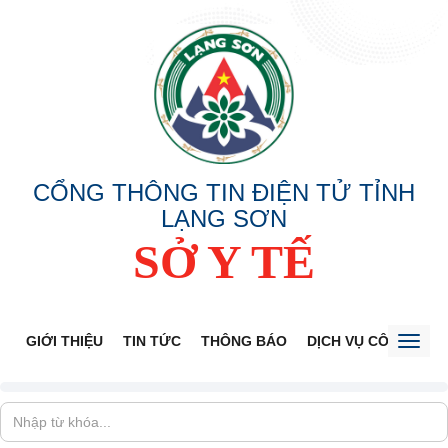
CỔNG THÔNG TIN ĐIỆN TỬ TỈNH
LẠNG SƠN
SỞ Y TẾ
GIỚI THIỆU
TIN TỨC
THÔNG BÁO
DỊCH VỤ CÔNG
V
Toggl
naviga