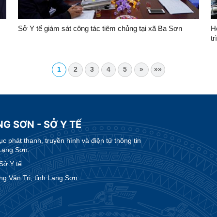
Sở Y tế giám sát công tác tiêm chủng tại xã Ba Sơn
H
t
1
2
3
4
5
»
»»
G SƠN - SỞ Y TẾ
 phát thanh, truyền hình và điện tử thông tin
Lạng Sơn.
Sở Y tế
g Văn Tri, tỉnh Lạng Sơn