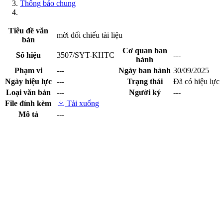
Thông báo chung
Tiêu đề văn
mời đối chiếu tài liệu
bản
Cơ quan ban
Số hiệu
3507/SYT-KHTC
---
hành
Phạm vi
---
Ngày ban hành
30/09/2025
Ngày hiệu lực
---
Trạng thái
Đã có hiệu lực
Loại văn bản
---
Người ký
---
File đính kèm
Tải xuống
Mô tả
---
Xem trước file
Cổng thông tin điện tử tỉnh Lạng Sơn - Sở Y tế
Giấy phép số:
20 / GP-TTĐT ngày 12/03/2015 của Cục phát
thanh, truyền hình và điện tử thông tin Cơ quan thường trực: Văn
phòng Ủy ban nhân dân tỉnh Lạng Sơn.
Chịu trách nhiệm:
Ông Nguyễn Thế Toàn-Giám đốc Sở Y tế
Địa chỉ:
Số 50 đường Đinh Tiên Hoàng, phường Lương Văn Tri,