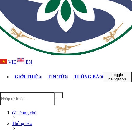
VIE
EN
Toggle
GIỚI THIỆU
TIN TỨC
THÔNG BÁO
DỊCH VỤ
navigation
Trang chủ
Thông báo