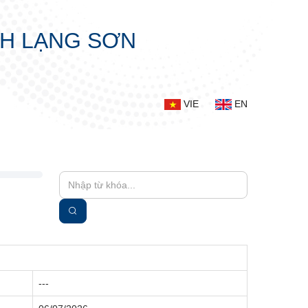
NH LẠNG SƠN
VIE
EN
---