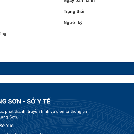
Ngày ban hành
Trạng thái
Người ký
ống
G SƠN - SỞ Y TẾ
 phát thanh, truyền hình và điện tử thông tin
Lạng Sơn.
Sở Y tế