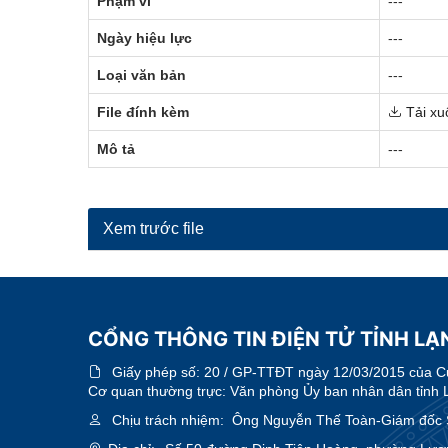
Phạm vi
---
Ngày hiệu lực
---
Loại văn bản
---
File đính kèm
Tải xu
Mô tả
---
Xem trước file
CỔNG THÔNG TIN ĐIỆN TỬ TỈNH LẠN
Giấy phép số:
20 / GP-TTĐT ngày 12/03/2015 của Cục
Cơ quan thường trực: Văn phòng Ủy ban nhân dân tỉnh 
Chịu trách nhiệm:
Ông Nguyễn Thế Toàn-Giám đốc 