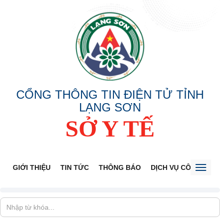
CỔNG THÔNG TIN ĐIỆN TỬ TỈNH
LẠNG SƠN
SỞ Y TẾ
GIỚI THIỆU
TIN TỨC
THÔNG BÁO
DỊCH VỤ CÔNG
V
Toggl
naviga