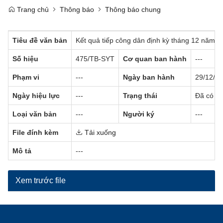
Trang chủ
Thông báo
Thông báo chung
Tiêu đề văn bản
Kết quả tiếp công dân định kỳ tháng 12 năm 2
Số hiệu
475/TB-SYT
Cơ quan ban hành
---
Phạm vi
---
Ngày ban hành
29/12/2
Ngày hiệu lực
---
Trạng thái
Đã có hi
Loại văn bản
---
Người ký
---
File đính kèm
Tải xuống
Mô tả
---
Xem trước file