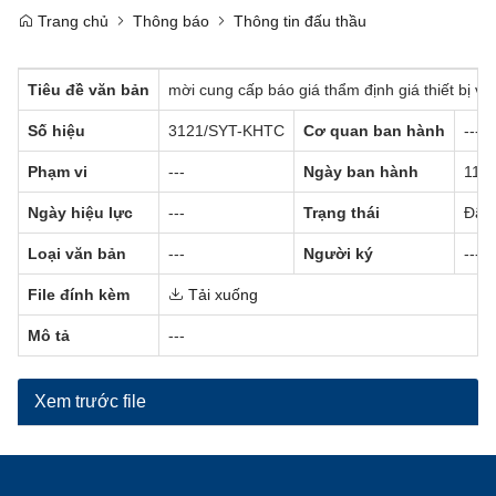
Trang chủ
Thông báo
Thông tin đấu thầu
Tiêu đề văn bản
mời cung cấp báo giá thẩm định giá thiết bị v
Số hiệu
3121/SYT-KHTC
Cơ quan ban hành
---
Phạm vi
---
Ngày ban hành
11/1
Ngày hiệu lực
---
Trạng thái
Đã c
Loại văn bản
---
Người ký
---
File đính kèm
Tải xuống
Mô tả
---
Xem trước file