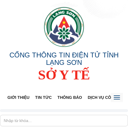
CỔNG THÔNG TIN ĐIỆN TỬ TỈNH
LẠNG SƠN
SỞ Y TẾ
GIỚI THIỆU
TIN TỨC
THÔNG BÁO
DỊCH VỤ CÔNG
V
Toggl
naviga