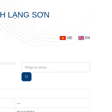
NH LẠNG SƠN
VIE
EN
---