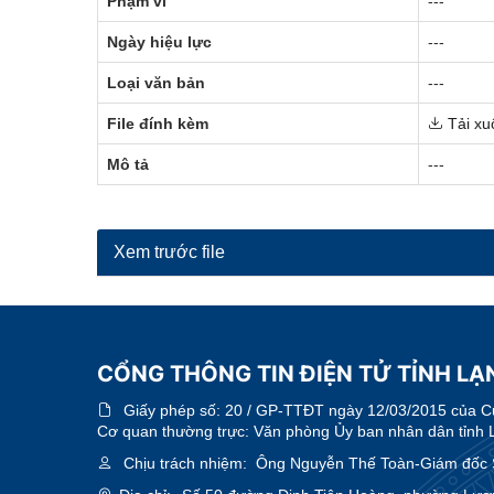
Phạm vi
---
Ngày hiệu lực
---
Loại văn bản
---
File đính kèm
Tải xu
Mô tả
---
Xem trước file
CỔNG THÔNG TIN ĐIỆN TỬ TỈNH LẠN
Giấy phép số:
20 / GP-TTĐT ngày 12/03/2015 của Cục
Cơ quan thường trực: Văn phòng Ủy ban nhân dân tỉnh 
Chịu trách nhiệm:
Ông Nguyễn Thế Toàn-Giám đốc 