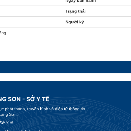
Ngày ban hành
Trạng thái
Người ký
ống
G SƠN - SỞ Y TẾ
 phát thanh, truyền hình và điện tử thông tin
Lạng Sơn.
Sở Y tế