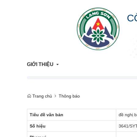
C
GIỚI THIỆU
Giới Thiệu Chung
Trang chủ
Thông báo
Cơ Cấu Tổ Chức
Tiêu đề văn bản
đề nghị 
Liên hệ
Số hiệu
3641/SY
Lịch sử hình thành