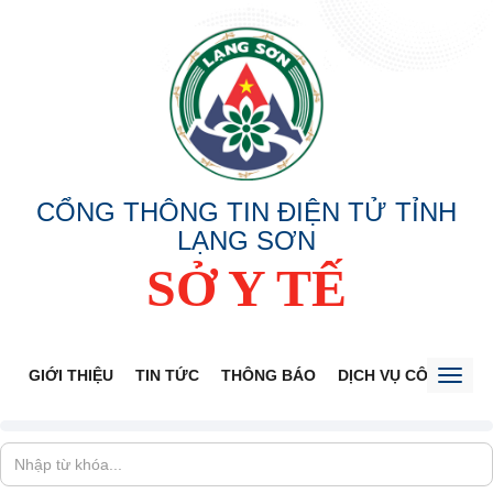
CỔNG THÔNG TIN ĐIỆN TỬ TỈNH
LẠNG SƠN
SỞ Y TẾ
GIỚI THIỆU
TIN TỨC
THÔNG BÁO
DỊCH VỤ CÔNG
V
Toggl
naviga