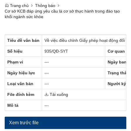
Trang chủ
Thông báo
Cơ sở KCB đáp ứng yêu cầu là cơ sở thực hành trong đào tạo
khối ngành sức khỏe
Tiêu đề văn bản
Về việc điều chỉnh Giấy phép hoạt động đối v
Số hiệu
935/QĐ-SYT
Cơ quan ba
Phạm vi
---
Ngày ban h
Ngày hiệu lực
---
Trạng thái
Loại văn bản
---
Người ký
File đính kèm
Tải xuống
Mô tả
---
Xem trước file