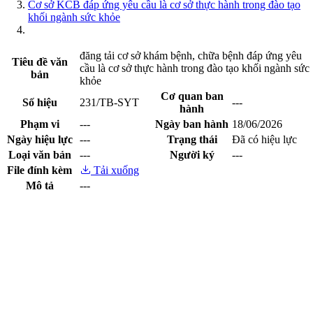
Cơ sở KCB đáp ứng yêu cầu là cơ sở thực hành trong đào tạo
khối ngành sức khỏe
đăng tải cơ sở khám bệnh, chữa bệnh đáp ứng yêu
Tiêu đề văn
cầu là cơ sở thực hành trong đào tạo khối ngành sức
bản
khỏe
Cơ quan ban
Số hiệu
231/TB-SYT
---
hành
Phạm vi
---
Ngày ban hành
18/06/2026
Ngày hiệu lực
---
Trạng thái
Đã có hiệu lực
Loại văn bản
---
Người ký
---
File đính kèm
Tải xuống
Mô tả
---
Xem trước file
Cổng thông tin điện tử tỉnh Lạng Sơn - Sở Y tế
Giấy phép số:
20 / GP-TTĐT ngày 12/03/2015 của Cục phát
thanh, truyền hình và điện tử thông tin Cơ quan thường trực: Văn
phòng Ủy ban nhân dân tỉnh Lạng Sơn.
Chịu trách nhiệm:
Ông Nguyễn Thế Toàn-Giám đốc Sở Y tế