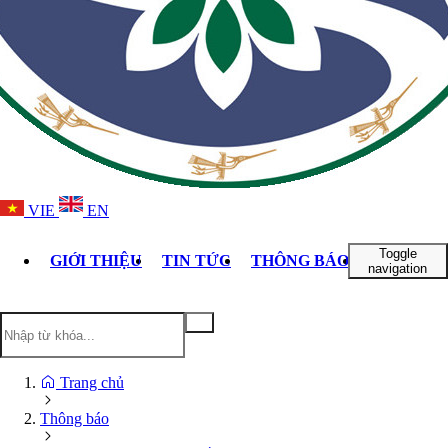
VIE
EN
Toggle
GIỚI THIỆU
TIN TỨC
THÔNG BÁO
DỊCH VỤ
navigation
Trang chủ
Thông báo