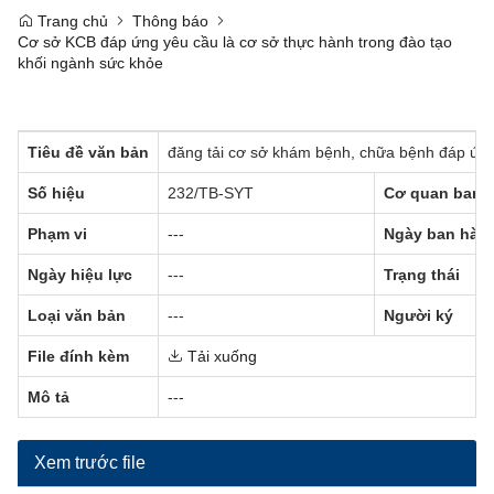
Trang chủ
Thông báo
Cơ sở KCB đáp ứng yêu cầu là cơ sở thực hành trong đào tạo
khối ngành sức khỏe
Tiêu đề văn bản
đăng tải cơ sở khám bệnh, chữa bệnh đáp ứng
Số hiệu
232/TB-SYT
Cơ quan ban 
Phạm vi
---
Ngày ban hàn
Ngày hiệu lực
---
Trạng thái
Loại văn bản
---
Người ký
File đính kèm
Tải xuống
Mô tả
---
Xem trước file