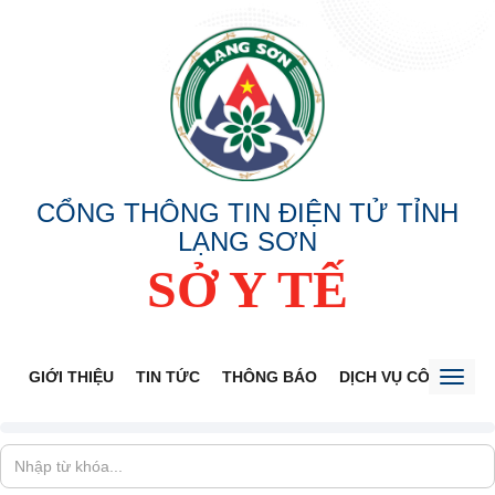
CỔNG THÔNG TIN ĐIỆN TỬ TỈNH
LẠNG SƠN
SỞ Y TẾ
GIỚI THIỆU
TIN TỨC
THÔNG BÁO
DỊCH VỤ CÔNG
V
Toggl
naviga