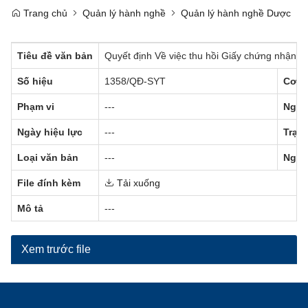
Trang chủ
Quản lý hành nghề
Quản lý hành nghề Dược
Tiêu đề văn bản
Quyết định Về việc thu hồi Giấy chứng nhận “
Số hiệu
1358/QĐ-SYT
Cơ q
Phạm vi
---
Ngày
Ngày hiệu lực
---
Trạng
Loại văn bản
---
Ngườ
File đính kèm
Tải xuống
Mô tả
---
Xem trước file