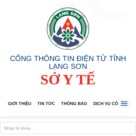
CỔNG THÔNG TIN ĐIỆN TỬ TỈNH
LẠNG SƠN
SỞ Y TẾ
GIỚI THIỆU
TIN TỨC
THÔNG BÁO
DỊCH VỤ CÔNG
V
Toggl
naviga