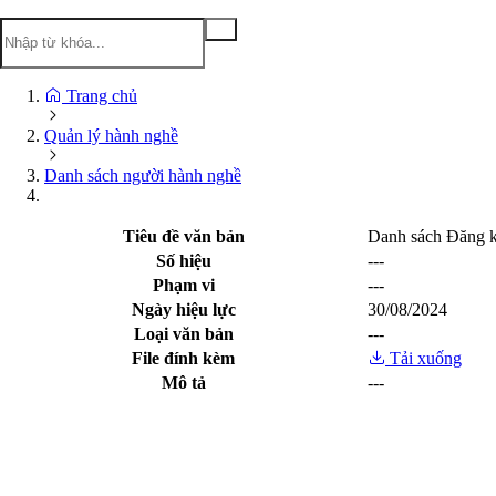
Trang chủ
Quản lý hành nghề
Danh sách người hành nghề
Tiêu đề văn bản
Danh sách Đăng k
Số hiệu
---
Phạm vi
---
Ngày hiệu lực
30/08/2024
Loại văn bản
---
File đính kèm
Tải xuống
Mô tả
---
Xem trước file
Cổng thông tin điện tử tỉnh Lạng Sơn - Sở Y tế
Giấy phép số:
20 / GP-TTĐT ngày 12/03/2015 của Cục phát thanh, 