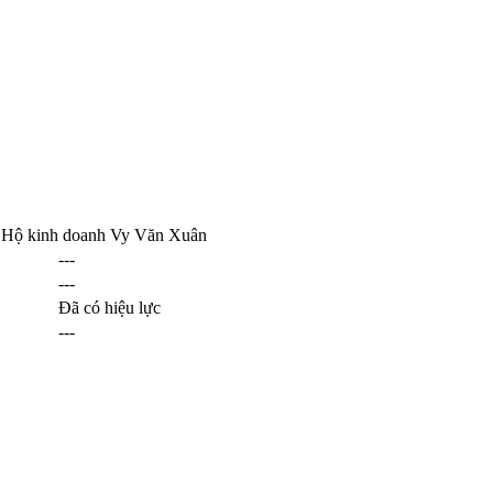
c Hộ kinh doanh Vy Văn Xuân
---
---
Đã có hiệu lực
---
 ban nhân dân tỉnh Lạng Sơn.