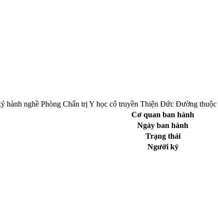
ý hành nghề Phòng Chẩn trị Y học cổ truyền Thiện Đức Đường thuộ
Cơ quan ban hành
Ngày ban hành
Trạng thái
Người ký
truyền hình và điện tử thông tin Cơ quan thường trực: Văn phòng Ủy