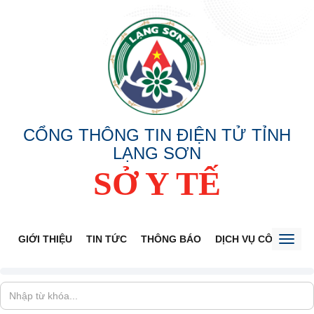
CỔNG THÔNG TIN ĐIỆN TỬ TỈNH
LẠNG SƠN
SỞ Y TẾ
GIỚI THIỆU
TIN TỨC
THÔNG BÁO
DỊCH VỤ CÔNG
V
Toggl
naviga