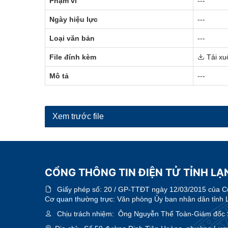
Phạm vi
---
Ngày hiệu lực
---
Loại văn bản
---
File đính kèm
Tải xu
Mô tả
---
Xem trước file
CỔNG THÔNG TIN ĐIỆN TỬ TỈNH LẠN
Giấy phép số:
20 / GP-TTĐT ngày 12/03/2015 của Cục
Cơ quan thường trực: Văn phòng Ủy ban nhân dân tỉnh 
Chịu trách nhiệm:
Ông Nguyễn Thế Toàn-Giám đốc 