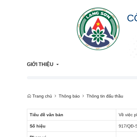
C
GIỚI THIỆU
Giới Thiệu Chung
Trang chủ
Thông báo
Thông tin đấu thầu
Cơ Cấu Tổ Chức
Tiêu đề văn bản
Về việc 
Liên hệ
Số hiệu
917/QĐ-
Lịch sử hình thành