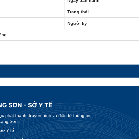
Ngày ban hành
Trạng thái
Người ký
ống
G SƠN - SỞ Y TẾ
 phát thanh, truyền hình và điện tử thông tin
Lạng Sơn.
Sở Y tế