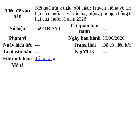
Kết quả trúng thầu, gói thầu: Truyền thông về tác
Tiêu đề văn
hại của thuốc lá và các hoạt động phòng, chống tác
bản
hại của thuốc lá năm 2026
Cơ quan ban
Số hiệu
249/TB-SYT
---
hành
Phạm vi
---
Ngày ban hành
30/06/2026
Ngày hiệu lực
---
Trạng thái
Đã có hiệu lực
Loại văn bản
---
Người ký
---
File đính kèm
Tải xuống
Mô tả
---
Xem trước file
Cổng thông tin điện tử tỉnh Lạng Sơn - Sở Y tế
Giấy phép số:
20 / GP-TTĐT ngày 12/03/2015 của Cục phát thanh,
truyền hình và điện tử thông tin Cơ quan thường trực: Văn phòng Ủy
ban nhân dân tỉnh Lạng Sơn.
Chịu trách nhiệm:
Ông Nguyễn Thế Toàn-Giám đốc Sở Y tế
Địa chỉ:
Số 50 đường Đinh Tiên Hoàng, phường Lương Văn Tri, tỉnh
Lạng Sơn