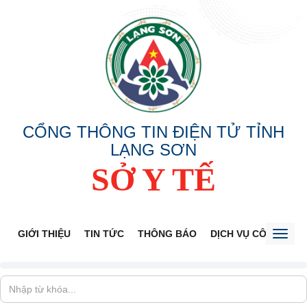
CỔNG THÔNG TIN ĐIỆN TỬ TỈNH
LẠNG SƠN
SỞ Y TẾ
GIỚI THIỆU
TIN TỨC
THÔNG BÁO
DỊCH VỤ CÔNG
V
Toggl
naviga