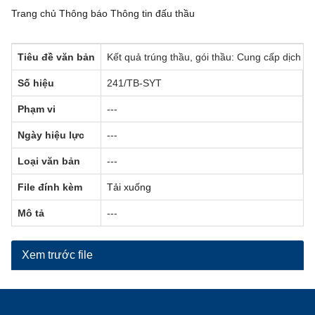
Trang chủ
Thông báo
Thông tin đấu thầu
Tiêu đề văn bản
Kết quả trúng thầu, gói thầu: Cung cấp dịch v
Số hiệu
241/TB-SYT
C
Phạm vi
---
N
Ngày hiệu lực
---
T
Loại văn bản
---
N
File đính kèm
Tải xuống
Mô tả
---
Xem trước file