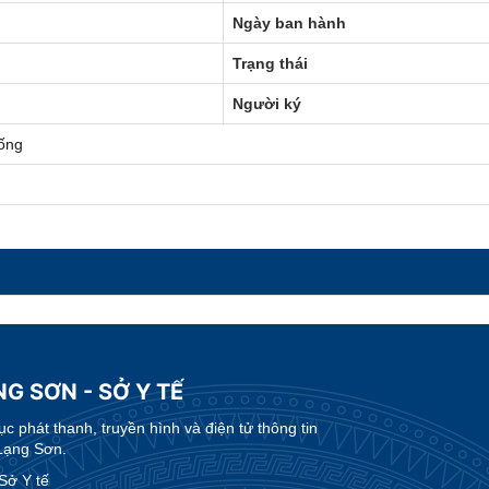
Ngày ban hành
Trạng thái
Người ký
ống
G SƠN - SỞ Y TẾ
 phát thanh, truyền hình và điện tử thông tin
Lạng Sơn.
Sở Y tế