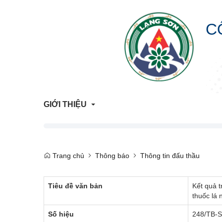
C
GIỚI THIỆU
Giới Thiệu Chung
Trang chủ
Thông báo
Thông tin đấu thầu
Cơ Cấu Tổ Chức
Tiêu đề văn bản
Kết quả t
Liên hệ
thuốc lá
Lịch sử hình thành
Số hiệu
248/TB-