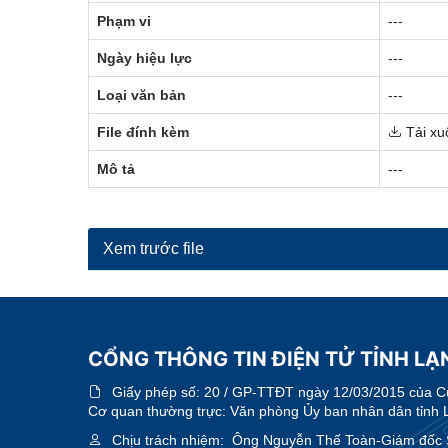
Phạm vi
---
Ngày hiệu lực
---
Loại văn bản
---
File đính kèm
Tải xu
Mô tả
---
Xem trước file
CỔNG THÔNG TIN ĐIỆN TỬ TỈNH LẠN
Giấy phép số:
20 / GP-TTĐT ngày 12/03/2015 của Cục
Cơ quan thường trực: Văn phòng Ủy ban nhân dân tỉnh 
Chịu trách nhiệm:
Ông Nguyễn Thế Toàn-Giám đốc 