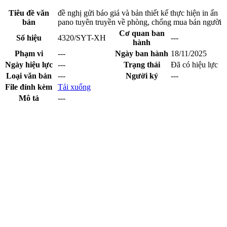
Tiêu đề văn
đề nghị gửi báo giá và bản thiết kế thực hiện in ấn
bản
pano tuyên truyền về phòng, chống mua bán người
Cơ quan ban
Số hiệu
4320/SYT-XH
---
hành
Phạm vi
---
Ngày ban hành
18/11/2025
Ngày hiệu lực
---
Trạng thái
Đã có hiệu lực
Loại văn bản
---
Người ký
---
File đính kèm
Tải xuống
Mô tả
---
Xem trước file
Cổng thông tin điện tử tỉnh Lạng Sơn - Sở Y tế
Giấy phép số:
20 / GP-TTĐT ngày 12/03/2015 của Cục phát thanh,
truyền hình và điện tử thông tin Cơ quan thường trực: Văn phòng Ủy
ban nhân dân tỉnh Lạng Sơn.
Chịu trách nhiệm:
Ông Nguyễn Thế Toàn-Giám đốc Sở Y tế
Địa chỉ:
Số 50 đường Đinh Tiên Hoàng, phường Lương Văn Tri, tỉnh
Lạng Sơn