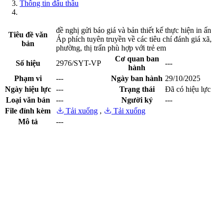
Thông tin đấu thầu
đề nghị gửi báo giá và bản thiết kế thực hiện in ấn
Tiêu đề văn
Áp phích tuyên truyền về các tiêu chí đánh giá xã,
bản
phường, thị trấn phù hợp với trẻ em
Cơ quan ban
Số hiệu
2976/SYT-VP
---
hành
Phạm vi
---
Ngày ban hành
29/10/2025
Ngày hiệu lực
---
Trạng thái
Đã có hiệu lực
Loại văn bản
---
Người ký
---
File đính kèm
Tải xuống
,
Tải xuống
Mô tả
---
Xem trước file
Xem trước file
Cổng thông tin điện tử tỉnh Lạng Sơn - Sở Y tế
Giấy phép số:
20 / GP-TTĐT ngày 12/03/2015 của Cục phát
thanh, truyền hình và điện tử thông tin Cơ quan thường trực: Văn
phòng Ủy ban nhân dân tỉnh Lạng Sơn.
Chịu trách nhiệm:
Ông Nguyễn Thế Toàn-Giám đốc Sở Y tế