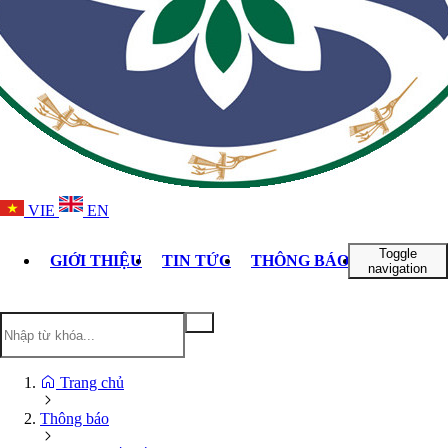
VIE
EN
Toggle
GIỚI THIỆU
TIN TỨC
THÔNG BÁO
DỊCH VỤ
navigation
Trang chủ
Thông báo