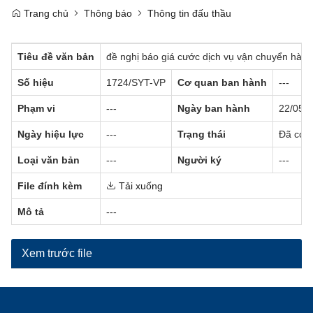
Trang chủ
Thông báo
Thông tin đấu thầu
Tiêu đề văn bản
đề nghị báo giá cước dịch vụ vận chuyển hàn
Số hiệu
1724/SYT-VP
Cơ quan ban hành
---
Phạm vi
---
Ngày ban hành
22/05/
Ngày hiệu lực
---
Trạng thái
Đã có h
Loại văn bản
---
Người ký
---
File đính kèm
Tải xuống
Mô tả
---
Xem trước file