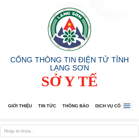
CỔNG THÔNG TIN ĐIỆN TỬ TỈNH
LẠNG SƠN
SỞ Y TẾ
GIỚI THIỆU
TIN TỨC
THÔNG BÁO
DỊCH VỤ CÔNG
V
Toggl
naviga