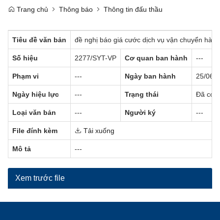
Trang chủ
Thông báo
Thông tin đấu thầu
Tiêu đề văn bản
đề nghị báo giá cước dịch vụ vận chuyển hàn
Số hiệu
2277/SYT-VP
Cơ quan ban hành
---
Phạm vi
---
Ngày ban hành
25/06/
Ngày hiệu lực
---
Trạng thái
Đã có h
Loại văn bản
---
Người ký
---
File đính kèm
Tải xuống
Mô tả
---
Xem trước file