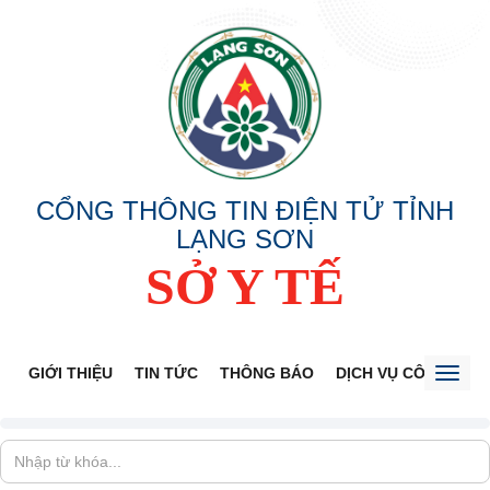
CỔNG THÔNG TIN ĐIỆN TỬ TỈNH
LẠNG SƠN
SỞ Y TẾ
GIỚI THIỆU
TIN TỨC
THÔNG BÁO
DỊCH VỤ CÔNG
V
Toggl
naviga