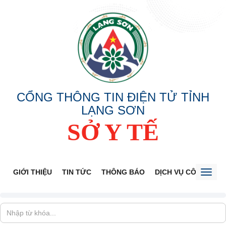
CỔNG THÔNG TIN ĐIỆN TỬ TỈNH
LẠNG SƠN
SỞ Y TẾ
GIỚI THIỆU
TIN TỨC
THÔNG BÁO
DỊCH VỤ CÔNG
V
Toggl
naviga